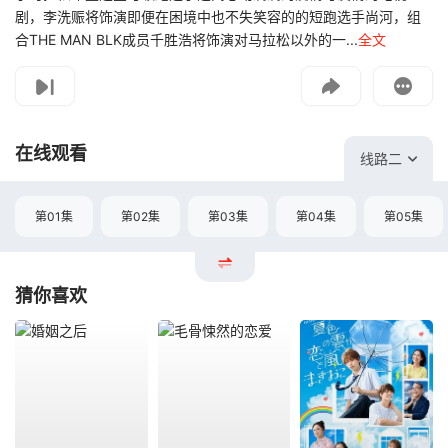
剧，李洗赈将饰演即便在困境中也不失笑容的的短跑选手尚河，组
合THE MAN BLK成员千胜浩将饰演对马拉松以外的一...
全文
影片报错
如遇无法播放请提交给我们
在线观看
线路二
第01集
第02集
第03集
第04集
第05集
猜你喜欢