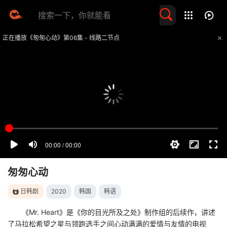
留言求片
正在播放《匆匆心动》第06集 - 线路二节点
提醒
不要轻易相信视频中的任何广告，谨防上当受骗
技巧
如遇视频无法播放或加载速度慢，可尝试切换播放线路
匆匆心动
日韩剧
2020
韩国
韩语
《Mr. Heart》是《你的目光所及之处》制作组的后续作，讲述
了马拉松希望之星与领跑选手之间心动满满的爱情与友情的电视