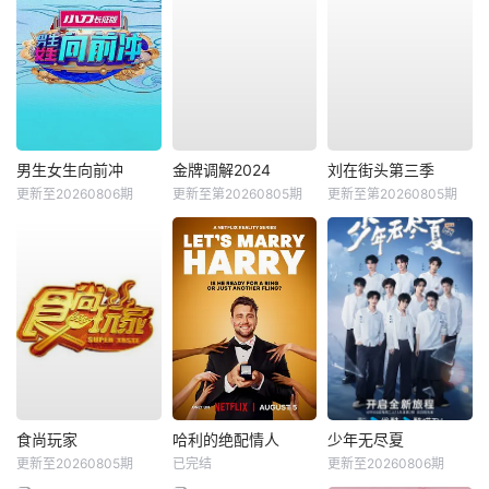
男生女生向前冲
金牌调解2024
刘在街头第三季
更新至20260806期
更新至第20260805期
更新至第20260805期
食尚玩家
哈利的绝配情人
少年无尽夏
更新至20260805期
已完结
更新至20260806期