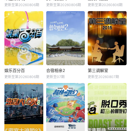
更新至第20260806期
更新至第20260806期
更新至第20260806期
娱乐百分百
合宿相亲2
第三调解室
更新至第20260806期
更新至07期
更新至20260807期