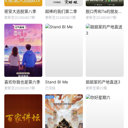
密室大逃脱第八季
超棒的我们第二季
脱口秀和Ta的朋友们第三季
更新至20260807期
更新至20260807期
更新至20260807期
喜欢你我也是第六季
Stand BI Me
姐姐家的产地直送3
更新至20260807期
已完结
更新至第02集