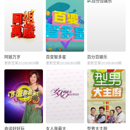
阿姐万岁
百变智多星
百分百娱乐
更新至第20260806期
更新至第20260806期
更新至第20260806期
命运好好玩
女人我最大
型男大主厨