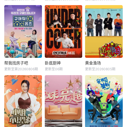
帮我找房子吧
卧底厨神
黄金渔场
更新至第20260806期
更新至06期
更新至20260805期