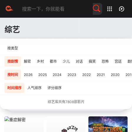
留言求片
综艺
按类型
按剧情
解密
乡村
都市
少儿
对话
搞笑
恐怖
宫廷
剧
按时间
2026
2025
2024
2023
2022
2021
2020
201
时间排序
人气排序
评分排序
综艺库共有
7808
部影片