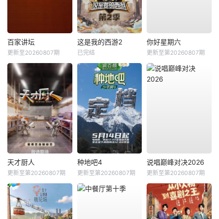
百家讲坛
这是我的西游2
你好星期六
更新至20260807期
已完结
更新至第20260807期
天才厨人
种地吧4
说唱巅峰对决2026
更新至第20260807期
更新至第20260807期
更新至第20260807期