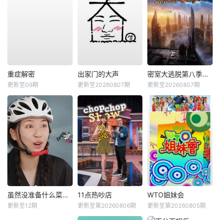
重症解密
出家门的大声
密室大逃脱第八季大神版
更新至09期
更新至20260807期
更新至20260807期
虽然没准备什么菜第四季
11点热吵店
WTO姐妹会
更新至12期
更新至第20260806期
更新至第20260805期