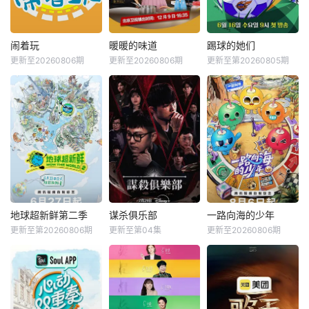
闹着玩
暖暖的味道
踢球的她们
更新至20260806期
更新至20260806期
更新至第20260805期
地球超新鲜第二季
谋杀俱乐部
一路向海的少年
更新至第20260806期
更新至第04集
更新至20260806期