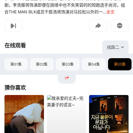
剧，李洗赈将饰演即便在困境中也不失笑容的的短跑选手尚河，组
合THE MAN BLK成员千胜浩将饰演对马拉松以外的一...
全文
影片报错
如遇无法播放请提交给我们
在线观看
线路二
第01集
第02集
第03集
第04集
第05集
猜你喜欢