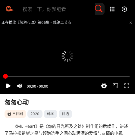
留言求片
正在播放《匆匆心动》第05集 - 线路二节点
提醒
不要轻易相信视频中的任何广告，谨防上当受骗
技巧
如遇视频无法播放或加载速度慢，可尝试切换播放线路
匆匆心动
日韩剧
2020
韩国
韩语
《Mr. Heart》是《你的目光所及之处》制作组的后续作，讲述
了马拉松希望之星与领跑选手之间心动满满的爱情与友情的电视