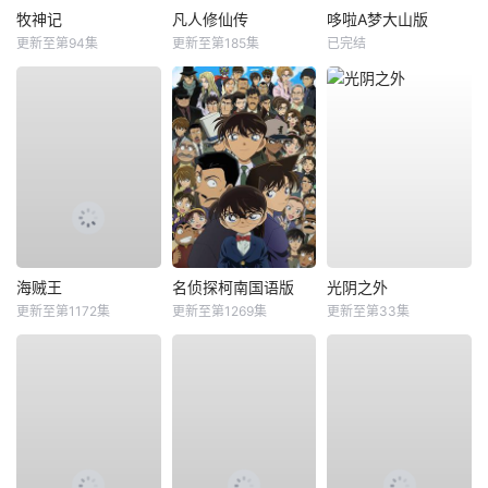
牧神记
凡人修仙传
哆啦A梦大山版
更新至第94集
更新至第185集
已完结
海贼王
名侦探柯南国语版
光阴之外
更新至第1172集
更新至第1269集
更新至第33集