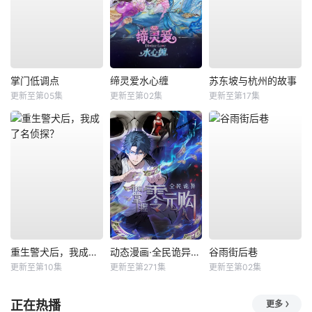
掌门低调点
缔灵爱水心缠
苏东坡与杭州的故事
更新至第05集
更新至第02集
更新至第17集
重生警犬后，我成了名侦探？
动态漫画·全民诡异：开局掌握零元购
谷雨街后巷
更新至第10集
更新至第271集
更新至第02集
正在热播
更多