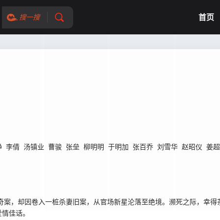
首页
搜一搜
静
李倩
汤镇业
曹骏
张垒
柳明明
于明加
张百乔
刘雪华
赵昭仪
姜超
案，却因卷入一桩杀妻旧案，从官场新星沦落至绝境。濒死之际，幸得茶
爱情佳话。