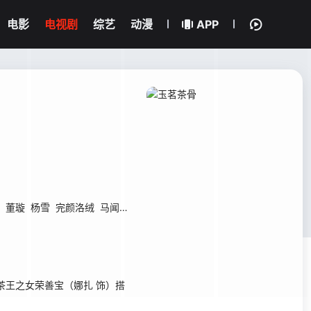
电影
电视剧
综艺
动漫
APP
董璇
杨雪
完颜洛绒
马闻远
李菲
赵嘉敏
刘擎
舒童
张婉莹
滕泽文
王之女荣善宝（娜扎 饰）搭