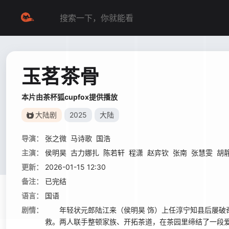
玉茗茶骨
本片由茶杯狐cupfox提供播放
大陆剧
2025
大陆
导演：
张之微
马诗歌
国浩
主演：
侯明昊
古力娜扎
陈若轩
程潇
赵弈钦
张南
张慧雯
胡
更新：
2026-01-15 12:30
备注：
已完结
语言：
国语
剧情：
年轻状元郎陆江来（侯明昊 饰）上任淳宁知县后屡破奇
救。两人联手整顿家族、开拓茶道，在茶园里缔结了一段