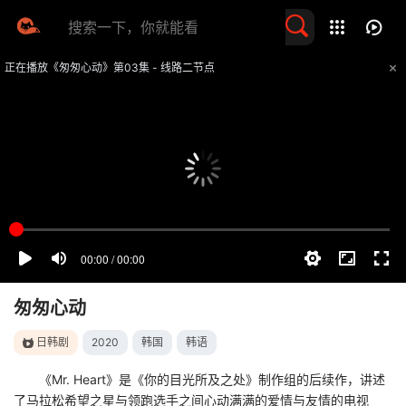
留言求片
正在播放《匆匆心动》第03集 - 线路二节点
提醒
不要轻易相信视频中的任何广告，谨防上当受骗
技巧
如遇视频无法播放或加载速度慢，可尝试切换播放线路
匆匆心动
日韩剧
2020
韩国
韩语
《Mr. Heart》是《你的目光所及之处》制作组的后续作，讲述
了马拉松希望之星与领跑选手之间心动满满的爱情与友情的电视