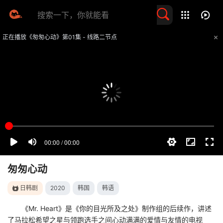
留言求片
正在播放《匆匆心动》第01集 - 线路二节点
提醒
不要轻易相信视频中的任何广告，谨防上当受骗
技巧
如遇视频无法播放或加载速度慢，可尝试切换播放线路
匆匆心动
日韩剧
2020
韩国
韩语
《Mr. Heart》是《你的目光所及之处》制作组的后续作，讲述
了马拉松希望之星与领跑选手之间心动满满的爱情与友情的电视