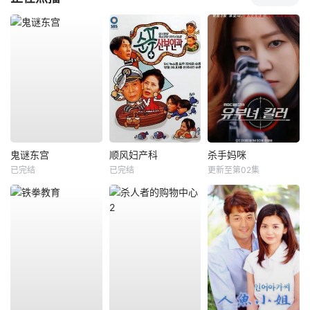
鬼谜东宫
顺风妇产科
杀手妈咪
已完结
已完结
更新至第02集