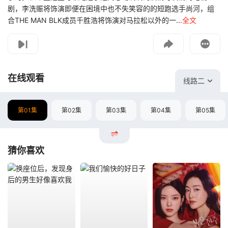
剧，李洗赈将饰演即便在困境中也不失笑容的的短跑选手尚河，组
合THE MAN BLK成员千胜浩将饰演对马拉松以外的一...
全文
影片报错
如遇无法播放请提交给我们
在线观看
线路二
第01集
第02集
第03集
第04集
第05集
猜你喜欢