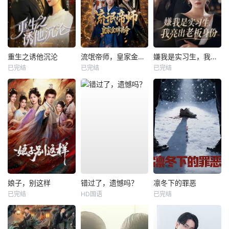
重生之诱他沉沦
流氓帝师，皇家金牌县令
嫌我是实习生，我亮出老板身份
已完结
已完结
已完结
娘子，别这样
错过了，遗憾吗？
凛冬下的罪恶
已完结
HD国语
已完结