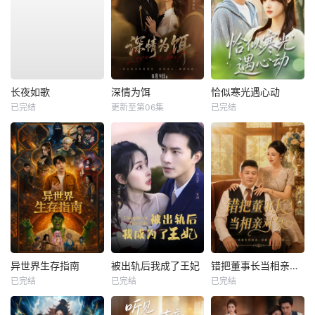
长夜如歌
深情为饵
恰似寒光遇心动
已完结
更新至第06集
已完结
异世界生存指南
被出轨后我成了王妃
错把董事长当相亲对象
已完结
已完结
已完结