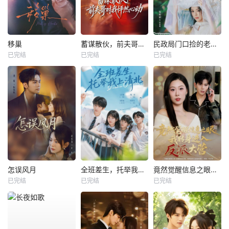
移巢
蓄谋散伙，前夫哥对我怦然心动
民政局门口捡的老公身份藏不住了
已完结
已完结
已完结
怎误风月
全班差生，托举我上清北
竟然觉醒信息之眼，我转身进入反派大营
已完结
已完结
已完结