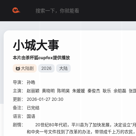
小城大事
本片由茶杯狐cupfox提供播放
大陆剧
2026
大陆
导演：
孙皓
主演：
赵丽颖
黄晓明
陈明昊
朱媛媛
秦俊杰
耿乐
余皑磊
张
更新：
2026-01-27 20:30
备注：
已完结
语言：
国语
剧情：
20世纪80年代初，平川县为了加快发展，决定设立“月
和中央一号文件找到了改革的办法，带领成千上万的农民，在