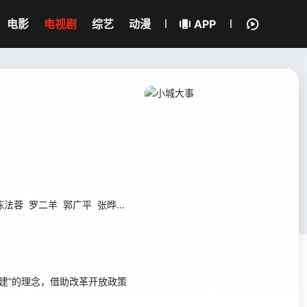
电影
电视剧
综艺
动漫
APP
陈法蓉
罗二羊
郭广平
张晔子
韩昊霖
王建国
贾景晖
傅迦
刘亭作
李
建”的理念，借助改革开放政策