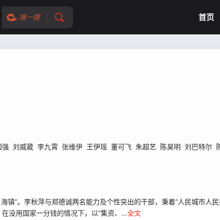
首页
搜一搜
国强
刘威葳
李九霄
张维伊
王伊瑶
董可飞
朱超艺
陈昊明
刘巴特尔
海镇”。李秋萍与郑德诚两名能力及个性突出的干部，秉着“人民城市人民
没用国家一分钱的情况下，以“集资、...
全文