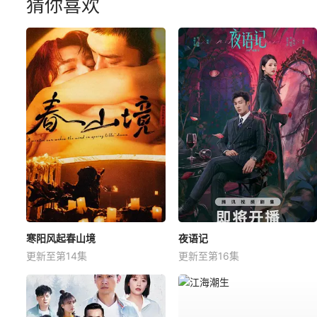
猜你喜欢
寒阳风起春山境
夜语记
更新至第14集
更新至第16集