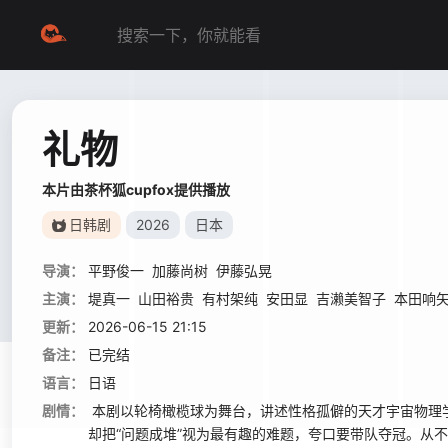
礼物
本片由茶杯狐cupfox提供播放
日韩剧
2026
日本
导演：
平野俊一
加藤尚树
伊藤弘晃
主演：
堤真一
山田裕贵
有村架纯
安田显
吉濑美智子
本田响
更新：
2026-06-15 21:15
备注：
已完结
语言：
日语
剧情：
本剧以轮椅橄榄球为舞台，讲述性格孤僻的天才宇宙物理学
却把“问题成堆”视为最有趣的难题，夸口要带队夺冠。从不