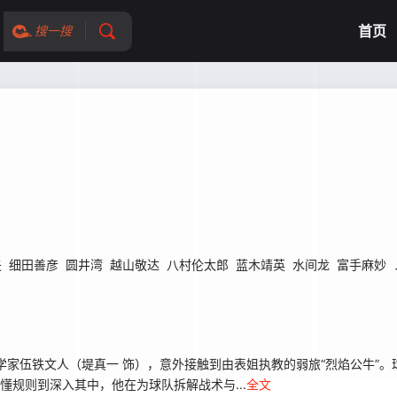
首页
搜一搜
矢
细田善彦
圆井湾
越山敬达
八村伦太郎
蓝木靖英
水间龙
富手麻妙
家伍铁文人（堤真一 饰），意外接触到由表姐执教的弱旅“烈焰公牛”。
懂规则到深入其中，他在为球队拆解战术与...
全文