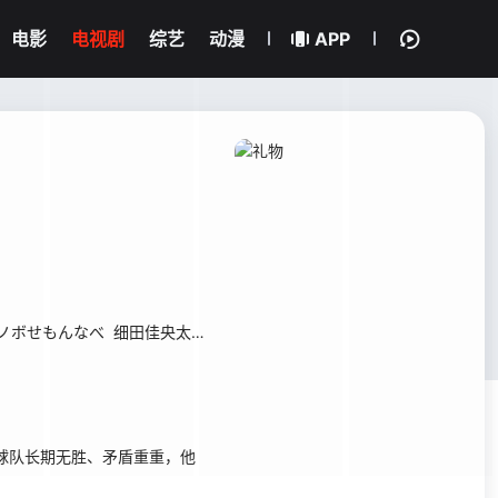
电影
电视剧
综艺
动漫
APP
ノボせもんなべ
细田佳央太
真飞圣
宫崎优
麻生祐未
菅原大吉
杢代
球队长期无胜、矛盾重重，他