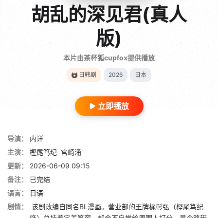
胡乱的深见君(真人
版)
本片由茶杯狐cupfox提供播放
日韩剧
2026
日本
立即播放
导演：
内详
主演：
樫尾笃纪
宫崎涌
更新：
2026-06-09 09:15
备注：
已完结
语言：
日语
剧情：
该剧改编自同名BL漫画。营业部的王牌梶彰弘（樫尾笃纪
饰）总挂着完美笑容，却会不自觉给周围人打分，是个略带