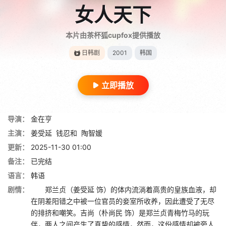
女人天下
本片由茶杯狐cupfox提供播放
日韩剧
2001
韩国
立即播放
导演：
金在亨
主演：
姜受延
钱忍和
陶智媛
更新：
2025-11-30 01:00
备注：
已完结
语言：
韩语
剧情：
郑兰贞（姜受延 饰）的体内流淌着高贵的皇族血液，却
在阴差阳错之中被一位官员的妾室所收养，因此遭受了无尽
的排挤和嘲笑。吉尚（朴尚民 饰）是郑兰贞青梅竹马的玩
伴，两人之间产生了真挚的感情，然而，这份感情却被旁人